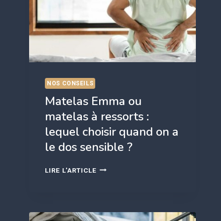
NOS CONSEILS
Matelas Emma ou
matelas à ressorts :
lequel choisir quand on a
le dos sensible ?
MATELAS
LIRE L'ARTICLE
EMMA
OU
MATELAS
À
RESSORTS