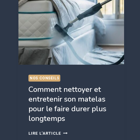
:
LEQUEL
CHOISIR
QUAND
ON
A
LE
DOS
SENSIBLE
?
NOS CONSEILS
Comment nettoyer et
entretenir son matelas
pour le faire durer plus
longtemps
COMMENT
LIRE L'ARTICLE
NETTOYER