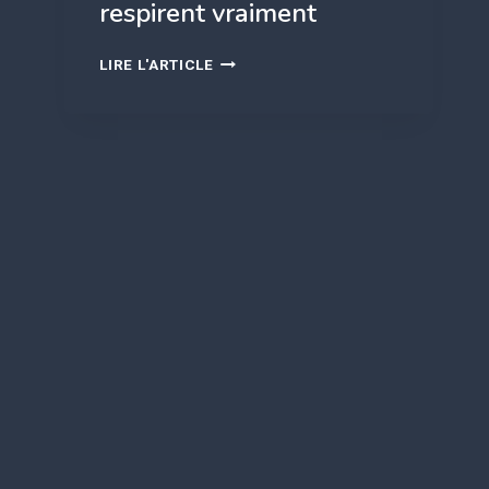
respirent vraiment
MATELAS
LIRE L'ARTICLE
TROP
CHAUD
LA
NUIT
:
LES
ERREURS
À
ÉVITER
ET
LES
MATIÈRES
QUI
RESPIRENT
VRAIMENT