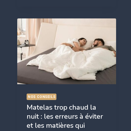
ET
ENTRETENIR
SON
MATELAS
POUR
LE
FAIRE
DURER
PLUS
LONGTEMPS
NOS CONSEILS
Matelas trop chaud la
nuit : les erreurs à éviter
et les matières qui