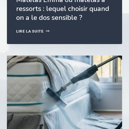
ressorts : lequel choisir quand
on a le dos sensible ?
M
LIRE LA SUITE
A
T
E
L
A
S
E
M
M
A
O
U
M
A
T
E