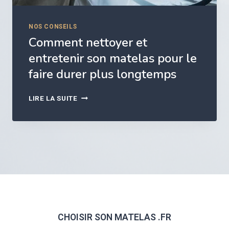
L
A
NOS CONSEILS
S
À
Comment nettoyer et
R
entretenir son matelas pour le
E
faire durer plus longtemps
S
S
O
C
LIRE LA SUITE
R
O
T
M
S
M
:
E
L
N
E
T
Q
N
U
E
E
T
L
T
C
O
CHOISIR SON MATELAS .FR
H
Y