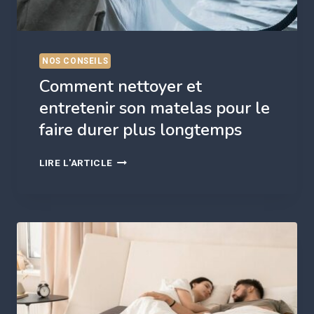
?
NOS CONSEILS
Comment nettoyer et
entretenir son matelas pour le
faire durer plus longtemps
COMMENT
LIRE L'ARTICLE
NETTOYER
ET
ENTRETENIR
SON
MATELAS
POUR
LE
FAIRE
DURER
PLUS