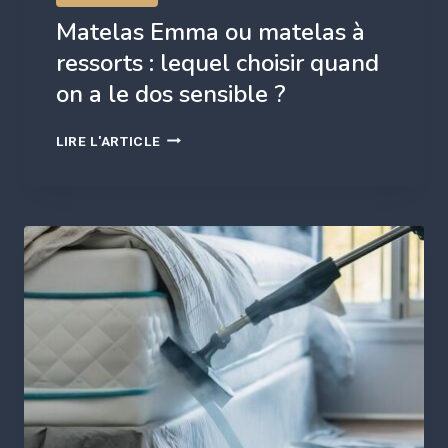
Matelas Emma ou matelas à
ressorts : lequel choisir quand
on a le dos sensible ?
MATELAS
LIRE L'ARTICLE
EMMA
OU
MATELAS
À
RESSORTS
:
LEQUEL
CHOISIR
QUAND
ON
A
LE
DOS
SENSIBLE