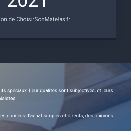
2021
ion de ChoisirSonMatelas.fr
ts spéciaux. Leur qualités sont subjectives, et leurs
isistes.
s conseils d’achat simples et directs, des opinions