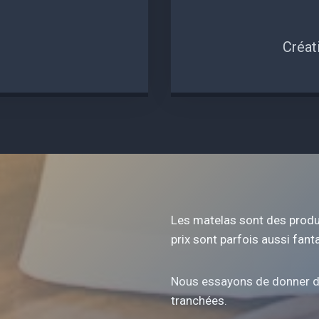
0
2
1
Créat
Les matelas sont des produi
prix sont parfois aussi fanta
Nous essayons de donner de
tranchées.