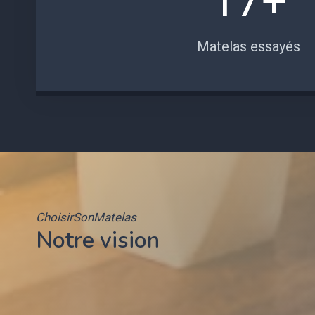
17+
7
+
Matelas essayés
ChoisirSonMatelas
Notre vision