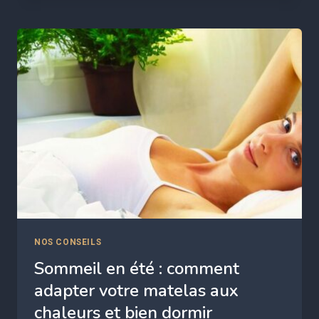
LOURDE
:
QUELLE
FERMETÉ
ET
QUEL
TYPE
CHOISIR
?
NOS CONSEILS
Sommeil en été : comment
adapter votre matelas aux
chaleurs et bien dormir