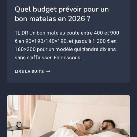
Quel budget prévoir pour un
bon matelas en 2026 ?
TL;DR Un bon matelas coûte entre 400 et 900
€ en 90×190/140×190, et jusqu’à 1 200 € en
160×200 pour un modèle qui tiendra dix ans
sans s’affaisser. En dessous…
QUEL
LIRE LA SUITE
BUDGET
PRÉVOIR
POUR
UN
BON
MATELAS
EN
2026
?