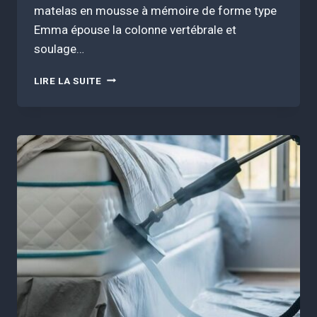
matelas en mousse à mémoire de forme type
Emma épouse la colonne vertébrale et
soulage…
MATELAS
LIRE LA SUITE
EMMA
OU
MATELAS
À
RESSORTS
:
LEQUEL
CHOISIR
QUAND
ON
A
LE
DOS
SENSIBLE
?