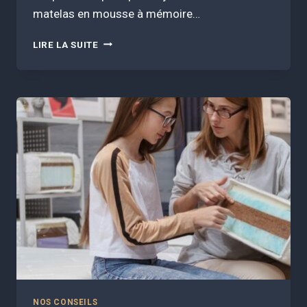
matelas en mousse à mémoire…
MATELAS
LIRE LA SUITE
TROP
CHAUD
LA
NUIT
:
LES
ERREURS
À
ÉVITER
ET
LES
MATIÈRES
QUI
RESPIRENT
VRAIMENT
NOS CONSEILS