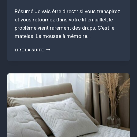
Résumé Je vais être direct : si vous transpirez
et vous retournez dans votre lit en juillet, le
problème vient rarement des draps. C’est le
matelas. La mousse à mémoire…
SOMMEIL
LIRE LA SUITE
EN
ÉTÉ
:
COMMENT
ADAPTER
VOTRE
MATELAS
AUX
CHALEURS
ET
BIEN
DORMIR