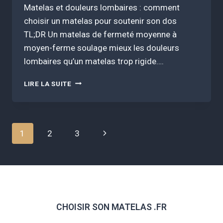
Matelas et douleurs lombaires : comment
choisir un matelas pour soutenir son dos
TL;DR Un matelas de fermeté moyenne à
moyen-ferme soulage mieux les douleurs
lombaires qu’un matelas trop rigide….
MATELAS
LIRE LA SUITE
ET
DOULEURS
LOMBAIRES
:
Navigation
Page
1
2
3
COMMENT
CHOISIR
de
suivante
UN
MATELAS
page
POUR
SOUTENIR
SON
CHOISIR SON MATELAS .FR
DOS