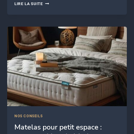
MATELAS
LIRE LA SUITE
POUR
COUPLE
:
COMMENT
CONCILIER
INDÉPENDANCE
DE
COUCHAGE
SANS
SE
TROMPER
NOS CONSEILS
Matelas pour petit espace :