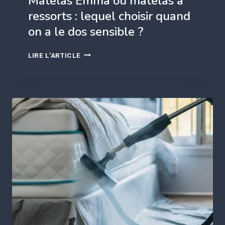
Matelas Emma ou matelas à
ressorts : lequel choisir quand
on a le dos sensible ?
MATELAS
LIRE L'ARTICLE
EMMA
OU
MATELAS
À
RESSORTS
:
LEQUEL
CHOISIR
QUAND
ON
A
LE
DOS
SENSIBLE
?