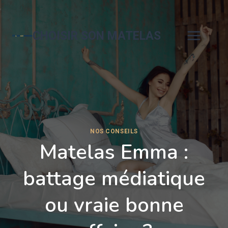
Aller
au
contenu
CHOISIR SON MATELAS
NOS CONSEILS
Matelas Emma :
battage médiatique
ou vraie bonne